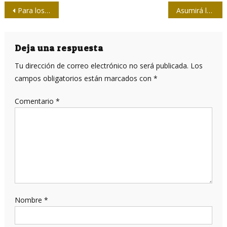
Navegación
Para los Píndaros de hoy (I)
Asumirá la nueva Asamblea Nacional de Cuba el 19 de abril de 2018
de
entradas
Deja una respuesta
Tu dirección de correo electrónico no será publicada.
Los
campos obligatorios están marcados con
*
Comentario
*
Nombre
*