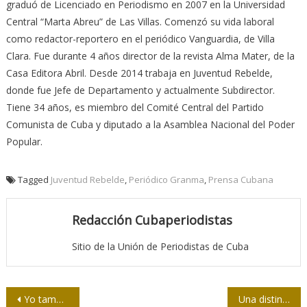
graduó de Licenciado en Periodismo en 2007 en la Universidad
Central “Marta Abreu” de Las Villas. Comenzó su vida laboral
como redactor-reportero en el periódico Vanguardia, de Villa
Clara. Fue durante 4 años director de la revista Alma Mater, de la
Casa Editora Abril. Desde 2014 trabaja en Juventud Rebelde,
donde fue Jefe de Departamento y actualmente Subdirector.
Tiene 34 años, es miembro del Comité Central del Partido
Comunista de Cuba y diputado a la Asamblea Nacional del Poder
Popular.
Tagged
Juventud Rebelde
,
Periódico Granma
,
Prensa Cubana
Redacción Cubaperiodistas
Sitio de la Unión de Periodistas de Cuba
Navegación
Yo también volteé la cara
Una distinción honorífica especial por muchas razones: La Félix Elmusa