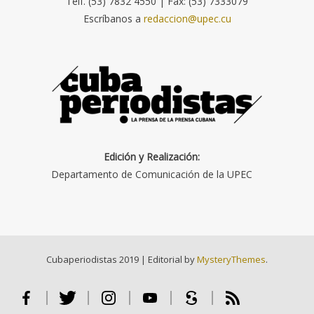
Telf. (53) 7832 4550 | Fax: (53) 7333079
Escríbanos a
redaccion@upec.cu
Edición y Realización:
Departamento de Comunicación de la UPEC
Cubaperiodistas 2019
|
Editorial by
MysteryThemes
.
Facebook
Twitter
Instagram
Youtube
Scribd
RSS