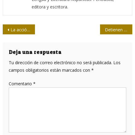
editora y escritora.
Navegación
La acción y el pensamiento de Fidel hoy enfrentan huracanes
Detienen a sospechosos del asesinato de la periodista maltesa Daphne Caruana
de
entradas
Deja una respuesta
Tu dirección de correo electrónico no será publicada.
Los
campos obligatorios están marcados con
*
Comentario
*