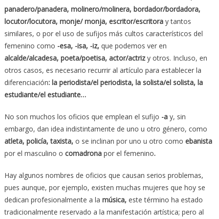
panadero/panadera, molinero/molinera, bordador/bordadora,
locutor/locutora, monje/ monja, escritor/escritora
y tantos
similares, o por el uso de sufijos más cultos característicos del
femenino como
-esa, -isa, -iz,
que podemos ver en
alcalde/alcadesa, poeta/poetisa, actor/actriz
y otros. Incluso, en
otros casos, es necesario recurrir al artículo para establecer la
diferenciación
: la periodista/el periodista, la solista/el solista, la
estudiante/el estudiante…
No son muchos los oficios que emplean el sufijo
-a
y, sin
embargo, dan idea indistintamente de uno u otro género, como
atleta, policía, taxista,
o se inclinan por uno u otro como
ebanista
por el masculino o
comadrona
por el femenino
.
Hay algunos nombres de oficios que causan serios problemas,
pues aunque, por ejemplo, existen muchas mujeres que hoy se
dedican profesionalmente a la
música,
este término ha estado
tradicionalmente reservado a la manifestación artística; pero al