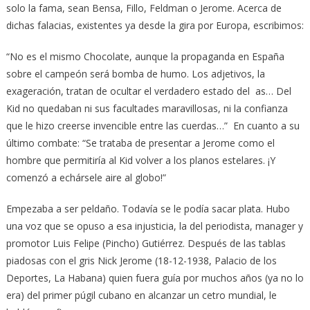
solo la fama, sean Bensa, Fillo, Feldman o Jerome. Acerca de
dichas falacias, existentes ya desde la gira por Europa, escribimos:
“No es el mismo Chocolate, aunque la propaganda en España
sobre el campeón será bomba de humo. Los adjetivos, la
exageración, tratan de ocultar el verdadero estado del as… Del
Kid no quedaban ni sus facultades maravillosas, ni la confianza
que le hizo creerse invencible entre las cuerdas…” En cuanto a su
último combate: “Se trataba de presentar a Jerome como el
hombre que permitiría al Kid volver a los planos estelares. ¡Y
comenzó a echársele aire al globo!”
Empezaba a ser peldaño. Todavía se le podía sacar plata. Hubo
una voz que se opuso a esa injusticia, la del periodista, manager y
promotor Luis Felipe (Pincho) Gutiérrez. Después de las tablas
piadosas con el gris Nick Jerome (18-12-1938, Palacio de los
Deportes, La Habana) quien fuera guía por muchos años (ya no lo
era) del primer púgil cubano en alcanzar un cetro mundial, le