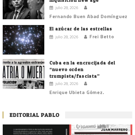
Inquisición new age
julio 28, 2026
Fernando Buen Abad Domínguez
El azúcar de las estrellas
Frei Betto
julio 28, 2026
Cuba en la encrucijada del
“nuevo orden
trumpista/fascista”
julio 28, 2026
Enrique Ubieta Gómez.
EDITORIAL PABLO