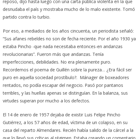
reposo, dijo hasta luego con una carta pública violenta en la que
desnudaba el país y mostraba mucho de lo malo existente. Tomó
partido contra lo turbio.
Por eso, a mediados de los años cincuenta, un periodista señaló:
“Sus afanes rebeldes no son de fecha reciente. Por el año 1930 ya
estaba Pincho -que nada necesitaba entonces-en andanzas
revolucionarias”. Fueron más que andanzas. Tenía
imperfecciones, debilidades. No era plenamente puro.
Recordemos el poema de Guillén sobre la pureza… ¿Era fácil ser
puro en aquella sociedad prostíbulo?. Mánager de boxeadores
rentados, no podía escapar del negocio. Pasó por pantanos
terribles, y las huellas apenas se distinguían. En la balanza, sus
virtudes superan por mucho a los defectos.
El 14 de enero de 1957 dejaba de existir Luis Felipe Pincho
Gutiérrez, a los 57 años de edad, víctima de un colapso, en su
casa del reparto Almendares. Recién había salido de la cárcel a la
que lo llevó sus críticas al régimen. Estaba creando un comentario