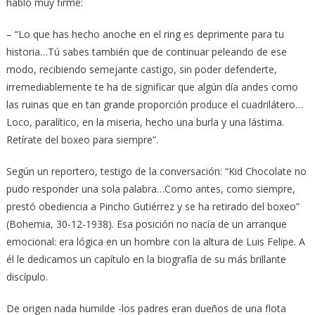
habló muy firme:
– “Lo que has hecho anoche en el ring es deprimente para tu
historia…Tú sabes también que de continuar peleando de ese
modo, recibiendo semejante castigo, sin poder defenderte,
irremediablemente te ha de significar que algún día andes como
las ruinas que en tan grande proporción produce el cuadrilátero…
Loco, paralítico, en la miseria, hecho una burla y una lástima.
Retírate del boxeo para siempre”.
Según un reportero, testigo de la conversación: “Kid Chocolate no
pudo responder una sola palabra…Como antes, como siempre,
prestó obediencia a Pincho Gutiérrez y se ha retirado del boxeo”
(Bohemia, 30-12-1938). Esa posición no nacía de un arranque
emocional: era lógica en un hombre con la altura de Luis Felipe. A
él le dedicamos un capítulo en la biografía de su más brillante
discípulo.
De origen nada humilde -los padres eran dueños de una flota