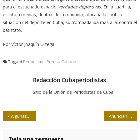
para el escuchado espacio
Verdades deportivas.
En la cuartilla,
escrita a medias, dentro de la máquina, atacaba la caótica
situación del deporte en Cuba, su trompada iba más allá: contra el
batistato.
Por Víctor Joaquín Ortega
Tagged
Periodismo
,
Prensa Cubana
Redacción Cubaperiodistas
Sitio de la Unión de Periodistas de Cuba
Navegación
Algunas claves del periodismo de José Martí
Anuncian en conferencia de prensa próxima agenda del Parlamento
de
Deja una respuesta