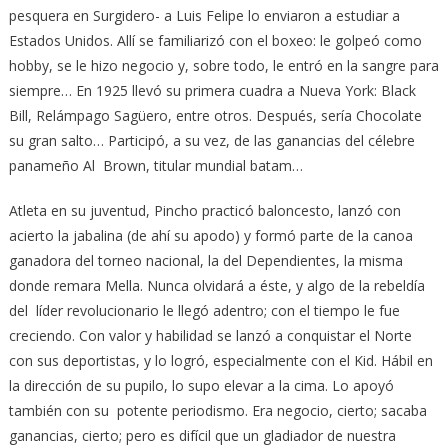
pesquera en Surgidero- a Luis Felipe lo enviaron a estudiar a
Estados Unidos. Allí se familiarizó con el boxeo: le golpeó como
hobby, se le hizo negocio y, sobre todo, le entró en la sangre para
siempre… En 1925 llevó su primera cuadra a Nueva York: Black
Bill, Relámpago Sagüero, entre otros. Después, sería Chocolate
su gran salto… Participó, a su vez, de las ganancias del célebre
panameño Al Brown, titular mundial batam…
Atleta en su juventud, Pincho practicó baloncesto, lanzó con
acierto la jabalina (de ahí su apodo) y formó parte de la canoa
ganadora del torneo nacional, la del Dependientes, la misma
donde remara Mella. Nunca olvidará a éste, y algo de la rebeldía
del líder revolucionario le llegó adentro; con el tiempo le fue
creciendo. Con valor y habilidad se lanzó a conquistar el Norte
con sus deportistas, y lo logró, especialmente con el Kid. Hábil en
la dirección de su pupilo, lo supo elevar a la cima. Lo apoyó
también con su potente periodismo. Era negocio, cierto; sacaba
ganancias, cierto; pero es difícil que un gladiador de nuestra