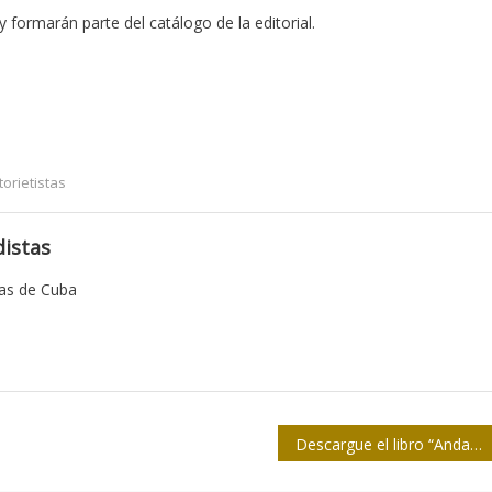
 formarán parte del catálogo de la editorial.
torietistas
istas
tas de Cuba
Descargue el libro “Andanzas de Atahualpa”, dedicado a Carlos Bastidas