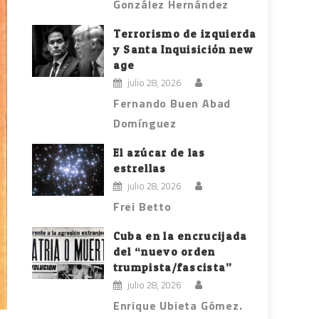
González Hernández
Terrorismo de izquierda
y Santa Inquisición new
age
julio 28, 2026
Fernando Buen Abad
Domínguez
El azúcar de las
estrellas
julio 28, 2026
Frei Betto
Cuba en la encrucijada
del “nuevo orden
trumpista/fascista”
julio 28, 2026
Enrique Ubieta Gómez.