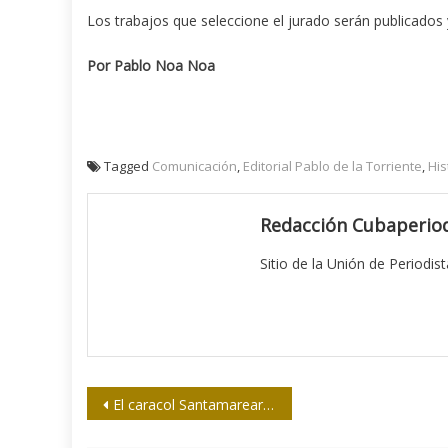
Los trabajos que seleccione el jurado serán publicados y
Por Pablo Noa Noa
Tagged
Comunicación
,
Editorial Pablo de la Torriente
,
His
Redacción Cubaperiod
Sitio de la Unión de Periodis
Navegación
El caracol Santamareare 2017 entregó sus premios
de