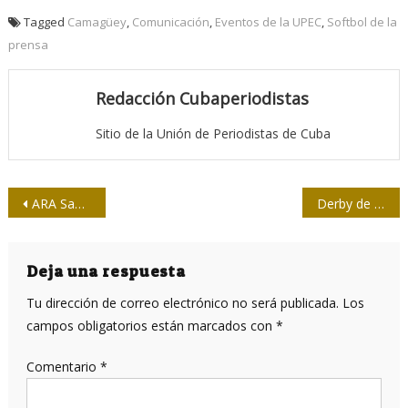
Tagged
Camagüey
,
Comunicación
,
Eventos de la UPEC
,
Softbol de la
prensa
Redacción Cubaperiodistas
Sitio de la Unión de Periodistas de Cuba
Navegación
ARA San Juan: El pueblo quiere saber
Derby de jonrones, novedad en softbol de la prensa
de
entradas
Deja una respuesta
Tu dirección de correo electrónico no será publicada.
Los
campos obligatorios están marcados con
*
Comentario
*