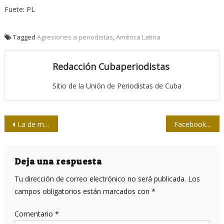
Fuete: PL
Tagged
Agresiones a periodistas
,
América Latina
Redacción Cubaperiodistas
Sitio de la Unión de Periodistas de Cuba
Navegación
La de maestro: sublime profesión de amor
Facebook a la caza de las “fake news”
de
entradas
Deja una respuesta
Tu dirección de correo electrónico no será publicada.
Los
campos obligatorios están marcados con
*
Comentario
*