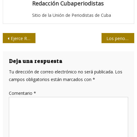
Redacción Cubaperiodistas
Sitio de la Unión de Periodistas de Cuba
Navegación
Ejerce Raúl su derecho al voto en elecciones municipales
Los periodistas cubanos tenemos mucho que agradecer a Hart
de
entradas
Deja una respuesta
Tu dirección de correo electrónico no será publicada.
Los
campos obligatorios están marcados con
*
Comentario
*