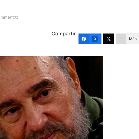
omment(0)
Compartir
Más
0