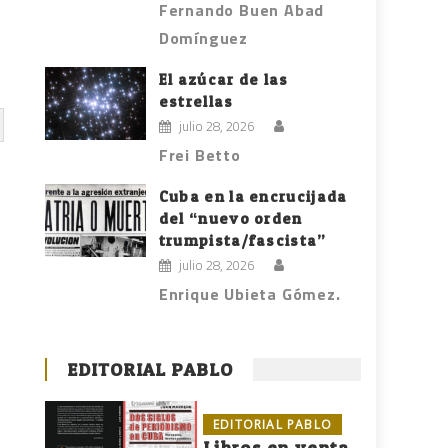
Fernando Buen Abad
Domínguez
El azúcar de las
estrellas
julio 28, 2026
Frei Betto
Cuba en la encrucijada
del “nuevo orden
trumpista/fascista”
julio 28, 2026
Enrique Ubieta Gómez.
EDITORIAL PABLO
EDITORIAL PABLO
Libros en venta