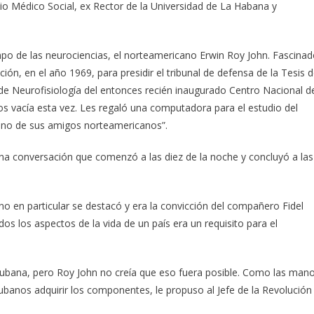
io Médico Social, ex Rector de la Universidad de La Habana y
mpo de las neurociencias, el norteamericano Erwin Roy John. Fascina
ación, en el año 1969, para presidir el tribunal de defensa de la Tesis 
e Neurofisiología del entonces recién inaugurado Centro Nacional d
os vacía esta vez. Les regaló una computadora para el estudio del
bano de sus amigos norteamericanos”.
na conversación que comenzó a las diez de la noche y concluyó a las
en particular se destacó y era la convicción del compañero Fidel
os los aspectos de la vida de un país era un requisito para el
cubana, pero Roy John no creía que eso fuera posible. Como las man
ubanos adquirir los componentes, le propuso al Jefe de la Revolución