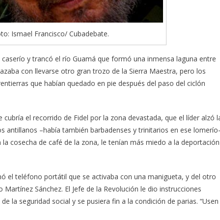
oto: Ismael Francisco/ Cubadebate.
 caserío y trancó el río Guamá que formó una inmensa laguna entre
zaba con llevarse otro gran trozo de la Sierra Maestra, pero los
varentierras que habían quedado en pie después del paso del ciclón
 cubría el recorrido de Fidel por la zona devastada, que el líder alzó l
Los antillanos –había también barbadenses y trinitarios en ese lomerío
n la cosecha de café de la zona, le tenían más miedo a la deportación
tomó el teléfono portátil que se activaba con una manigueta, y del otro
o Martínez Sánchez. El Jefe de la Revolución le dio instrucciones
de la seguridad social y se pusiera fin a la condición de parias. “Usen