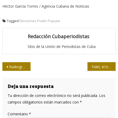
Héctor García Torres / Agencia Cubana de Noticias
Tagged
Elecciones Poder Popular
Redacción Cubaperiodistas
Sitio de la Unión de Periodistas de Cuba
Navegación
Radiografía de Camagüey 2017
Fidel, el tributo de los recuerdos y la lealtad
de
entradas
Deja una respuesta
Tu dirección de correo electrónico no será publicada.
Los
campos obligatorios están marcados con
*
Comentario
*