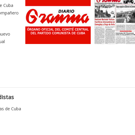
de Cuba
 compañero
 nuevo
ual
istas
tas de Cuba