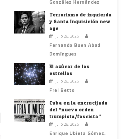
González Hernández
Terrorismo de izquierda
y Santa Inquisición new
age
julio 28, 2026
Fernando Buen Abad
Domínguez
El azúcar de las
estrellas
julio 28, 2026
Frei Betto
Cuba en la encrucijada
del “nuevo orden
trumpista/fascista”
julio 28, 2026
Enrique Ubieta Gómez.