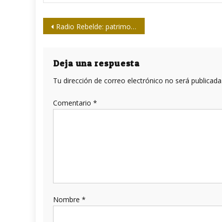
Navegación
Radio Rebelde: patrimonio de la radio y la nación
de
entradas
Deja una respuesta
Tu dirección de correo electrónico no será publicada
Comentario
*
Nombre
*