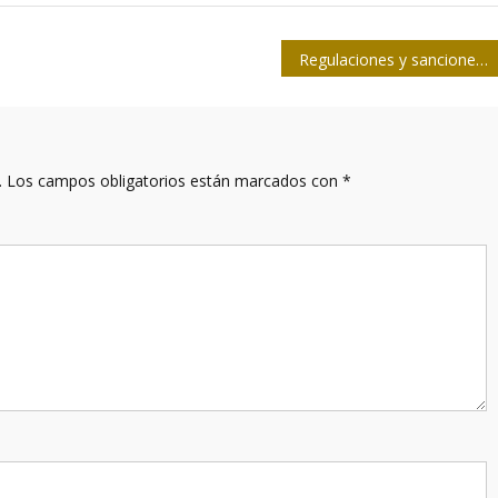
Regulaciones y sanciones vs. Cuba no han funcionado, no funcionan y no funcionarán
.
Los campos obligatorios están marcados con
*