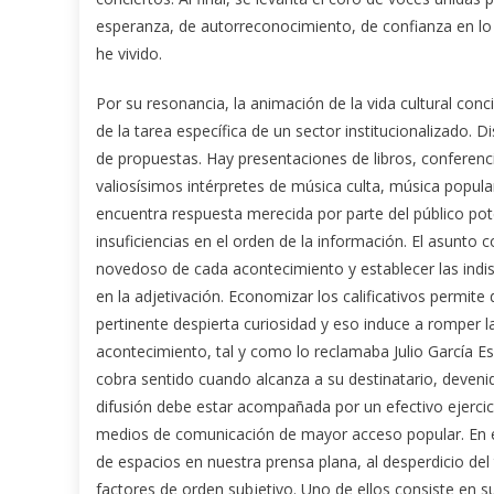
esperanza, de autorreconocimiento, de confianza en l
he vivido.
Por su resonancia, la animación de la vida cultural con
de la tarea específica de un sector institucionalizado.
de propuestas. Hay presentaciones de libros, conferenc
valiosísimos intérpretes de música culta, música popul
encuentra respuesta merecida por parte del público pot
insuficiencias en el orden de la información. El asunto
novedoso de cada acontecimiento y establecer las indi
en la adjetivación. Economizar los calificativos permit
pertinente despierta curiosidad y eso induce a romper 
acontecimiento, tal y como lo reclamaba Julio García Esp
cobra sentido cuando alcanza a su destinatario, devenid
difusión debe estar acompañada por un efectivo ejercici
medios de comunicación de mayor acceso popular. En e
de espacios en nuestra prensa plana, al desperdicio del t
factores de orden subjetivo. Uno de ellos consiste en 