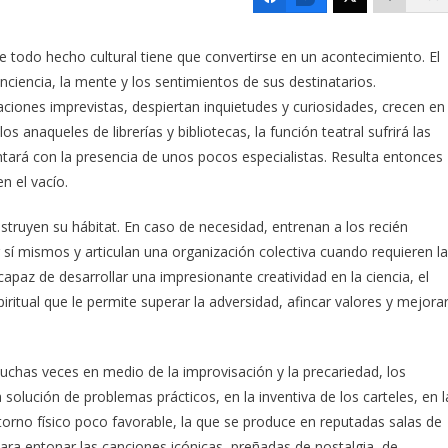
e todo hecho cultural tiene que convertirse en un acontecimiento. El
conciencia, la mente y los sentimientos de sus destinatarios.
iones imprevistas, despiertan inquietudes y curiosidades, crecen en
los anaqueles de librerías y bibliotecas, la función teatral sufrirá las
tará con la presencia de unos pocos especialistas. Resulta entonces
n el vacío.
truyen su hábitat. En caso de necesidad, entrenan a los recién
 sí mismos y articulan una organización colectiva cuando requieren la
apaz de desarrollar una impresionante creatividad en la ciencia, el
spiritual que le permite superar la adversidad, afincar valores y mejora
muchas veces en medio de la improvisación y la precariedad, los
 solución de problemas prácticos, en la inventiva de los carteles, en l
torno físico poco favorable, la que se produce en reputadas salas de
 para entonar las canciones icónicas, preñadas de nostalgia, de