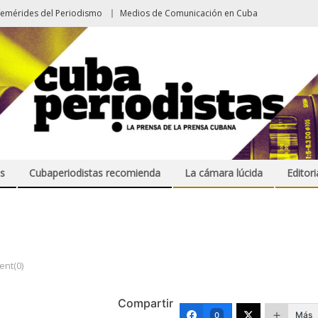
femérides del Periodismo
Medios de Comunicación en Cuba
s
Cubaperiodistas recomienda
La cámara lúcida
Editori
nt(0)
Compartir
Más
0