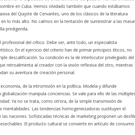
y el hombre en Cuba. Hemos olvidado también que cuando estábamos
va del Quijote de Cervantes, uno de los clásicos de la literatura
a en lo más alto. No caímos en la tentación de suministrar a las masa
la predigerida.
 profesional del crítico. Debe ser, ante todo, un especialista
ístico. En el ejercicio del criterio han de primar principios éticos, no
e descalificación. Su condición es la de interlocutor privilegiado del
que retroalimenta al creador con la visión reflexiva del otro, mientras
dan su aventura de creación personal.
a economía, de la intromisión en la política. Modela y difunde
globalización manipula conciencias. Se vale para ello de las múltiple
dad. Ya no se trata, como otrora, de la simple transmisión de
ar mentalidades. Las tendencias homogeneizadoras sustituyen el
de las naciones. Sofisticadas técnicas de marketing proponen un desfil
esechables. El producto cultural se convierte en artículo de consumo