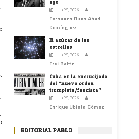
age
o
julio 28, 2026
Fernando Buen Abad
Domínguez
to
El azúcar de las
estrellas
julio 28, 2026
Frei Betto
s
Cuba en la encrucijada
del “nuevo orden
trumpista/fascista”
julio 28, 2026
y
Enrique Ubieta Gómez.
s
ez
EDITORIAL PABLO