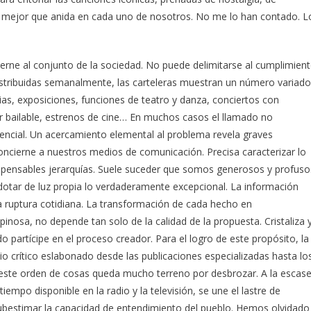
o mejor que anida en cada uno de nosotros. No me lo han contado. L
cierne al conjunto de la sociedad. No puede delimitarse al cumplimien
 Distribuidas semanalmente, las carteleras muestran un número variado
ias, exposiciones, funciones de teatro y danza, conciertos con
ar bailable, estrenos de cine… En muchos casos el llamado no
encial. Un acercamiento elemental al problema revela graves
 concierne a nuestros medios de comunicación. Precisa caracterizar lo
spensables jerarquías. Suele suceder que somos generosos y profuso
e dotar de luz propia lo verdaderamente excepcional. La información
la ruptura cotidiana. La transformación de cada hecho en
inosa, no depende tan solo de la calidad de la propuesta. Cristaliza 
o partícipe en el proceso creador. Para el logro de este propósito, la
o crítico eslabonado desde las publicaciones especializadas hasta lo
ste orden de cosas queda mucho terreno por desbrozar. A la escas
iempo disponible en la radio y la televisión, se une el lastre de
subestimar la capacidad de entendimiento del pueblo. Hemos olvidado