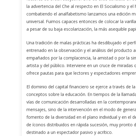
la advertencia del Che al respecto en El Socialismo 
combatiendo el analfabetismo lanzamos una edición masi
universal. Fuimos capaces entonces de colocar la varill
a pesar de su baja escolarización, la más asequible papil
Una tradición de malas prácticas ha desdibujado el perfil
entrenado en la observación y el análisis del producto art
empañados por la complacencia, la amistad o por la simpl
artista y del público. Interviene en un cruce de miradas 
ofrece pautas para que lectores y espectadores empren
El dominio del capital financiero se ejerce a través de l
conceptos sobre la educación. En tiempos de la llamada 
vías de comunicación desarrolladas en la contemporanei
mensajes, sino de la intervención en el modo de gener
fomento de la diversidad en el plano individual y en el 
de íconos distribuidos en rápida sucesión, muy pronto d
destinado a un espectador pasivo y acrítico.