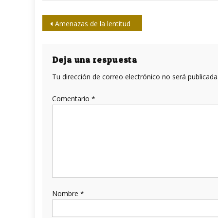
Navegación
Amenazas de la lentitud
de
entradas
Deja una respuesta
Tu dirección de correo electrónico no será publicada
Comentario
*
Nombre
*