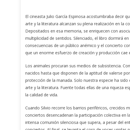
El cineasta Julio García Espinosa acostumbraba decir qu
arte y la literatura alcanzan su plena realización en la 
Depositados en esa memoria, se enriquecen con asociac
multiplicidad de sentidos. Silenciado, el libro dormirá en 
consecuencias de un público anémico y el concierto con
que un enorme esfuerzo de creación y producción cae e
Los animales procuran sus medios de subsistencia. Cons
nacidos hasta que disponen de la aptitud de valerse por
protección de la manada. Solo nuestra especie ha sido c
arte y la literatura. Fuente todas ellas de una riqueza e
la calidad de vida.
Cuando Silvio recorre los barrios periféricos, crecidos 
conciertos desencadenan la participación colectiva en la
intensa comunión silenciosa que supera, a pesar del en
conciertos. Al final, se levanta el coro de voces unidas