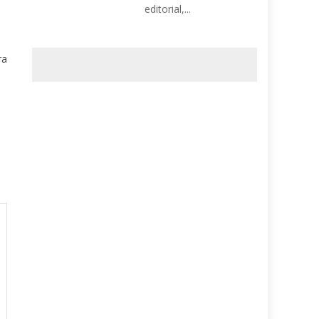
editorial,...
l
ra