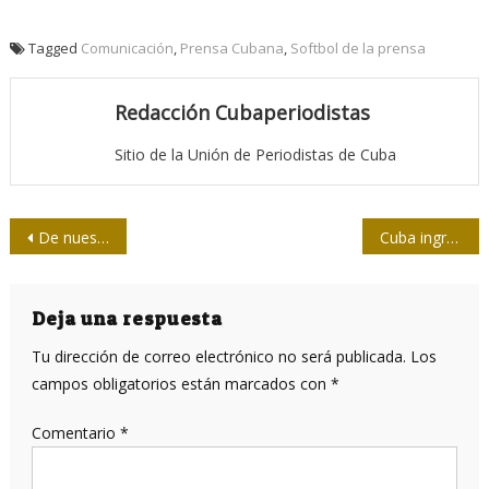
Tagged
Comunicación
,
Prensa Cubana
,
Softbol de la prensa
Redacción Cubaperiodistas
Sitio de la Unión de Periodistas de Cuba
Navegación
De nuestra prensa / Conocer los riesgos… gestionar la seguridad informática
Cuba ingresa a la Organización Internacional para las Migraciones
de
entradas
Deja una respuesta
Tu dirección de correo electrónico no será publicada.
Los
campos obligatorios están marcados con
*
Comentario
*