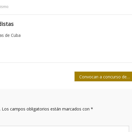
dismo
istas
tas de Cuba
Convocan a concurso de periodismo de salud “Carlos J. Finlay”
.
Los campos obligatorios están marcados con
*