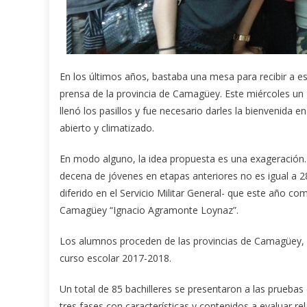
En los últimos años, bastaba una mesa para recibir a e
prensa de la provincia de Camagüey. Este miércoles un g
llenó los pasillos y fue necesario darles la bienvenida en
abierto y climatizado.
En modo alguno, la idea propuesta es una exageración
decena de jóvenes en etapas anteriores no es igual a
diferido en el Servicio Militar General- que este año c
Camagüey “Ignacio Agramonte Loynaz”.
Los alumnos proceden de las provincias de Camagüey, Cie
curso escolar 2017-2018.
Un total de 85 bachilleres se presentaron a las pruebas
tres fases con características y contenidos a evaluar re