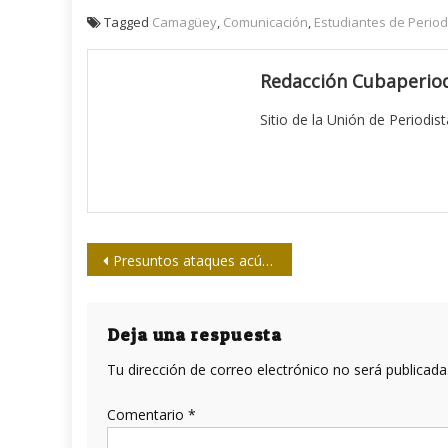
Tagged
Camagüey
,
Comunicación
,
Estudiantes de Perio
Redacción Cubaperiod
Sitio de la Unión de Periodis
Navegación
Presuntos ataques acústicos
de
entradas
Deja una respuesta
Tu dirección de correo electrónico no será publicada
Comentario
*