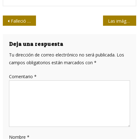
Navegación
Falleció nuestra compañera Omayda Alonso, directora de Radio Reloj
Las imágenes de Irma (y un poco más)
de
entradas
Deja una respuesta
Tu dirección de correo electrónico no será publicada.
Los
campos obligatorios están marcados con
*
Comentario
*
Nombre
*