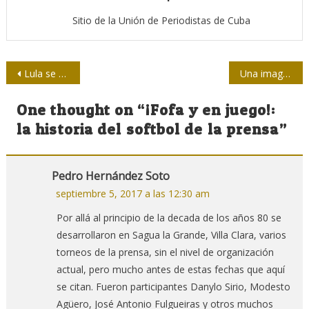
Sitio de la Unión de Periodistas de Cuba
Navegación
Lula se reúne con periodistas de medios alternativos en Brasil
Una imagen inusual en el Malecón habanero
de
One thought on “
¡Fofa y en juego!:
entradas
la historia del softbol de la prensa
”
Pedro Hernández Soto
septiembre 5, 2017 a las 12:30 am
Por allá al principio de la decada de los años 80 se
desarrollaron en Sagua la Grande, Villa Clara, varios
torneos de la prensa, sin el nivel de organización
actual, pero mucho antes de estas fechas que aquí
se citan. Fueron participantes Danylo Sirio, Modesto
Agüero, José Antonio Fulgueiras y otros muchos