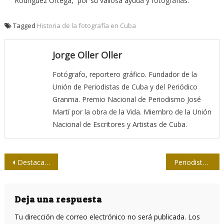
Rodriguez Ortega, por su valiosa ayuda y fotografías.
Tagged
Historia de la fotografía en Cuba
Jorge Oller Oller
Fotógrafo, reportero gráfico. Fundador de la
Unión de Periodistas de Cuba y del Periódico
Granma. Premio Nacional de Periodismo José
Martí por la obra de la Vida. Miembro de la Unión
Nacional de Escritores y Artistas de Cuba.
Navegación
Destaca prensa venezolana viaje a Cuba de Maduro para entregar ayuda
Periodistas dispuestos a seguir en la batalla por Cuba
de
entradas
Deja una respuesta
Tu dirección de correo electrónico no será publicada.
Los