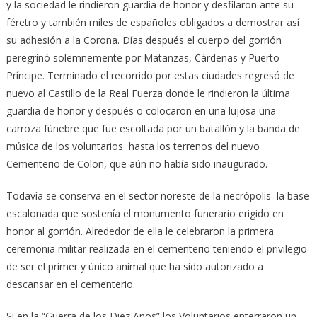
y la sociedad le rindieron guardia de honor y desfilaron ante su
féretro y también miles de españoles obligados a demostrar así
su adhesión a la Corona. Días después el cuerpo del gorrión
peregrinó solemnemente por Matanzas, Cárdenas y Puerto
Príncipe. Terminado el recorrido por estas ciudades regresó de
nuevo al Castillo de la Real Fuerza donde le rindieron la última
guardia de honor y después o colocaron en una lujosa una
carroza fúnebre que fue escoltada por un batallón y la banda de
música de los voluntarios hasta los terrenos del nuevo
Cementerio de Colon, que aún no había sido inaugurado.
Todavía se conserva en el sector noreste de la necrópolis la base
escalonada que sostenía el monumento funerario erigido en
honor al gorrión. Alrededor de ella le celebraron la primera
ceremonia militar realizada en el cementerio teniendo el privilegio
de ser el primer y único animal que ha sido autorizado a
descansar en el cementerio.
Si en la “Guerra de los Diez Años” los Voluntarios enterraron un