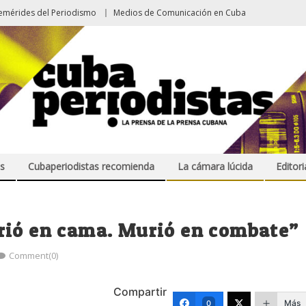
emérides del Periodismo
Medios de Comunicación en Cuba
s
Cubaperiodistas recomienda
La cámara lúcida
Editori
rió en cama. Murió en combate”
Comment(0)
Compartir
Más
0