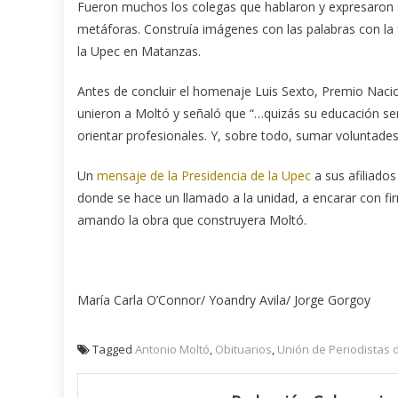
Fueron muchos los colegas que hablaron y expresaron s
metáforas. Construía imágenes con las palabras con la
la Upec en Matanzas.
Antes de concluir el homenaje Luis Sexto, Premio Naci
unieron a Moltó y señaló que “…quizás su educación sent
orientar profesionales. Y, sobre todo, sumar voluntades.
Un
mensaje de la Presidencia de la Upec
a sus afiliado
donde se hace un llamado a la unidad, a encarar con fi
amando la obra que construyera Moltó.
María Carla O’Connor/ Yoandry Avila/ Jorge Gorgoy
Tagged
Antonio Moltó
,
Obituarios
,
Unión de Periodistas 