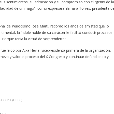
us sentimientos, su admiración y su compromiso con él “genio de l
 facilidad de un mago”, como expresara Yirmara Torres, presidenta d
onal de Periodismo José Martí, recordó los años de amistad que lo
imental, la índole noble de su carácter le facilitó conducir procesos,
 Porque tenía la virtud de sorprenderte”.
s fue leído por Aixa Hevia, vicepresidenta primera de la organización,
rmeza y valor el proceso del X Congreso y continuar defendiendo y
de Cuba (UPEC)