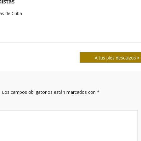
istas
tas de Cuba
A tus pies descalzos
.
Los campos obligatorios están marcados con
*