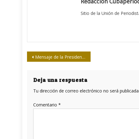
Redacción Cubaperiod
Sitio de la Unión de Periodis
Navegación
Mensaje de la Presidencia de la Upec
de
entradas
Deja una respuesta
Tu dirección de correo electrónico no será publicada
Comentario
*