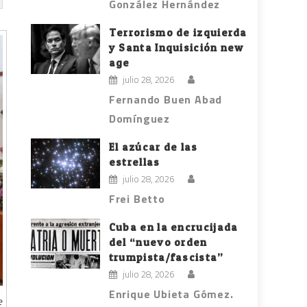
González Hernández
Terrorismo de izquierda
y Santa Inquisición new
age
julio 28, 2026
Fernando Buen Abad
Domínguez
El azúcar de las
estrellas
julio 28, 2026
Frei Betto
Cuba en la encrucijada
del “nuevo orden
trumpista/fascista”
julio 28, 2026
Enrique Ubieta Gómez.
e