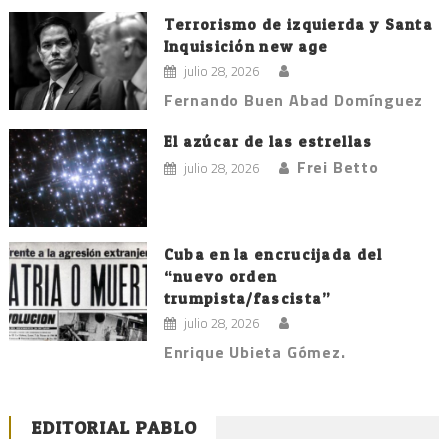
Terrorismo de izquierda y Santa
Inquisición new age
julio 28, 2026
Fernando Buen Abad Domínguez
El azúcar de las estrellas
Frei Betto
julio 28, 2026
Cuba en la encrucijada del
“nuevo orden
trumpista/fascista”
julio 28, 2026
Enrique Ubieta Gómez.
EDITORIAL PABLO