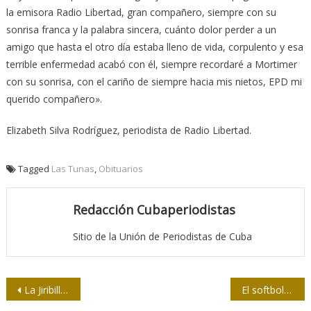
la emisora Radio Libertad, gran compañero, siempre con su
sonrisa franca y la palabra sincera, cuánto dolor perder a un
amigo que hasta el otro día estaba lleno de vida, corpulento y esa
terrible enfermedad acabó con él, siempre recordaré a Mortimer
con su sonrisa, con el cariño de siempre hacia mis nietos, EPD mi
querido compañero».
Elizabeth Silva Rodríguez, periodista de Radio Libertad.
Tagged
Las Tunas
,
Obituarios
Redacción Cubaperiodistas
Sitio de la Unión de Periodistas de Cuba
Navegación
La Jiribilla / Concurso sobre el Che
El softbol en manos de Lutero