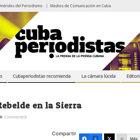
emérides del Periodismo
Medios de Comunicación en Cuba
s
Cubaperiodistas recomienda
La cámara lúcida
Editori
ebelde en la Sierra
Comment(0)
Compartir
Más
0