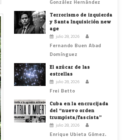
González Hernández
Terrorismo de izquierda
y Santa Inquisición new
age
julio 28, 2026
Fernando Buen Abad
Domínguez
El azúcar de las
estrellas
julio 28, 2026
Frei Betto
Cuba en la encrucijada
del “nuevo orden
trumpista/fascista”
julio 28, 2026
Enrique Ubieta Gómez.