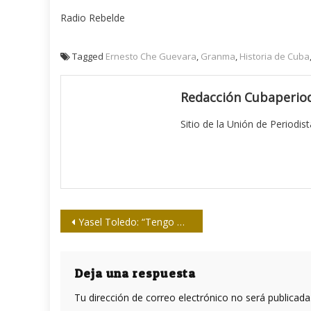
Radio Rebelde
Tagged
Ernesto Che Guevara
,
Granma
,
Historia de Cuba
Redacción Cubaperiod
Sitio de la Unión de Periodis
Navegación
Yasel Toledo: “Tengo muchos deseos de ser útil siempre”
de
entradas
Deja una respuesta
Tu dirección de correo electrónico no será publicada