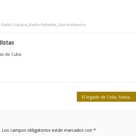
,
Radio Cubana
,
Radio Rebelde
,
Sierra Maestra
istas
tas de Cuba
El legado de Celia, hasta el último papelito
.
Los campos obligatorios están marcados con
*