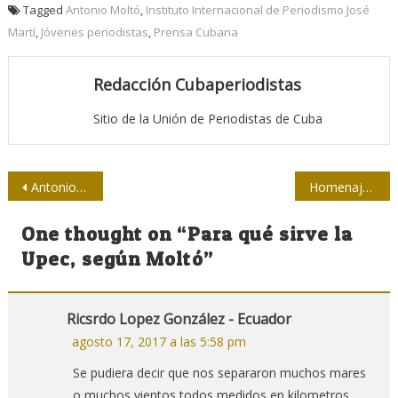
Tagged
Antonio Moltó
,
Instituto Internacional de Periodismo José
Martí
,
Jóvenes periodistas
,
Prensa Cubana
Redacción Cubaperiodistas
Sitio de la Unión de Periodistas de Cuba
Navegación
Antonio Moltó: Que tu memoria no descanse en paz, que sigas trabajando en guerra
Homenaje a Antonio Moltó/ Cobertura nacional
de
One thought on “
Para qué sirve la
entradas
Upec, según Moltó
”
Ricsrdo Lopez González - Ecuador
agosto 17, 2017 a las 5:58 pm
Se pudiera decir que nos separaron muchos mares
o muchos vientos todos medidos en kilometros