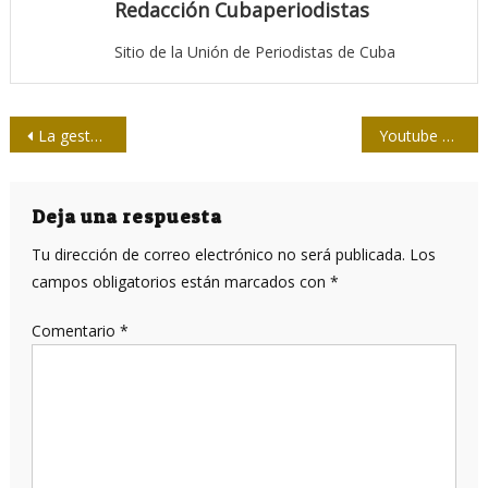
Redacción Cubaperiodistas
Sitio de la Unión de Periodistas de Cuba
Navegación
La gesta desde el alma de sus protagonistas
Youtube con nuevos logo y diseño web
de
entradas
Deja una respuesta
Tu dirección de correo electrónico no será publicada.
Los
campos obligatorios están marcados con
*
Comentario
*