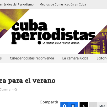
emérides del Periodismo
Medios de Comunicación en Cuba
s
Cubaperiodistas recomienda
La cámara lúcida
Editori
ca para el verano
Comment(0)
Compartir
Más
0