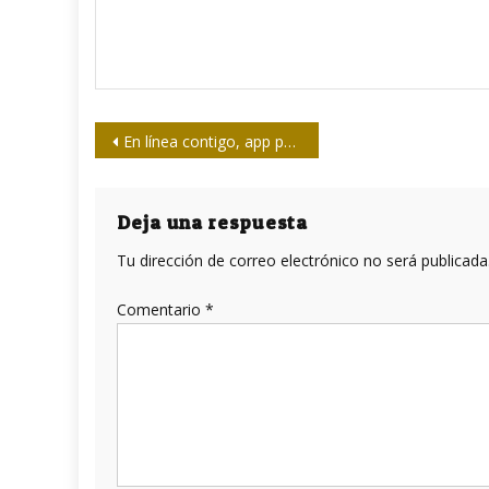
Navegación
En línea contigo, app para móviles en Santiago
de
entradas
Deja una respuesta
Tu dirección de correo electrónico no será publicada
Comentario
*