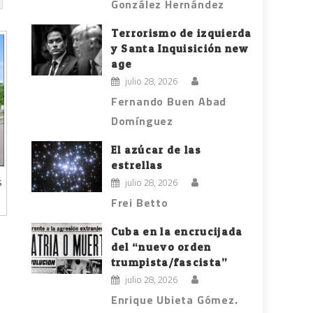
González Hernández
Terrorismo de izquierda
y Santa Inquisición new
age
julio 28, 2026
Fernando Buen Abad
Domínguez
El azúcar de las
estrellas
s
julio 28, 2026
Frei Betto
Cuba en la encrucijada
del “nuevo orden
trumpista/fascista”
julio 28, 2026
Enrique Ubieta Gómez.