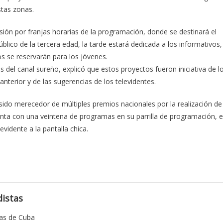
stas zonas.
isión por franjas horarias de la programación, donde se destinará el
úblico de la tercera edad, la tarde estará dedicada a los informativos,
tos se reservarán para los jóvenes.
es del canal sureño, explicó que estos proyectos fueron iniciativa de l
anterior y de las sugerencias de los televidentes.
sido merecedor de múltiples premios nacionales por la realización de
enta con una veintena de programas en su parrilla de programación, 
vidente a la pantalla chica.
istas
tas de Cuba