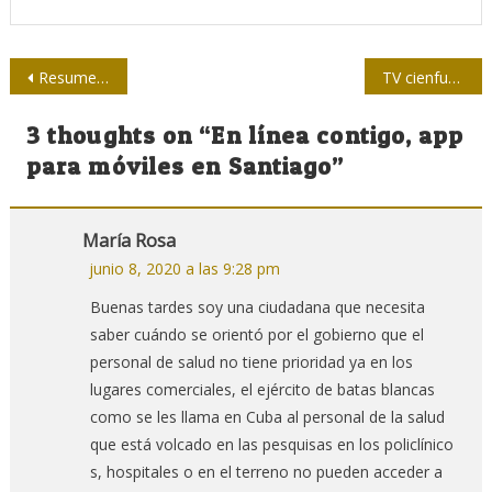
Navegación
Resumen de Comisiones del Parlamento, por TV
TV cienfueguera más fresca para el verano
de
3 thoughts on “
En línea contigo, app
entradas
para móviles en Santiago
”
María Rosa
junio 8, 2020 a las 9:28 pm
Buenas tardes soy una ciudadana que necesita
saber cuándo se orientó por el gobierno que el
personal de salud no tiene prioridad ya en los
lugares comerciales, el ejército de batas blancas
como se les llama en Cuba al personal de la salud
que está volcado en las pesquisas en los policlínico
s, hospitales o en el terreno no pueden acceder a