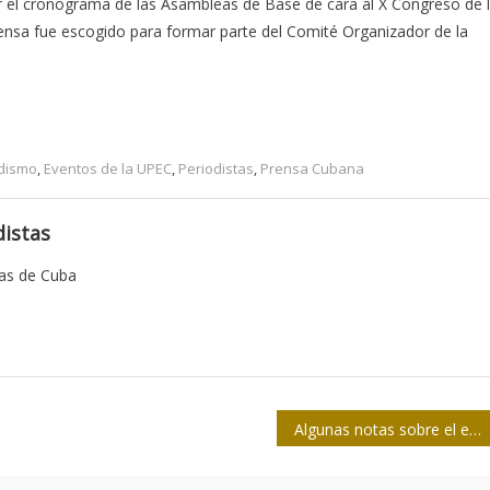
r el cronograma de las Asambleas de Base de cara al X Congreso de 
prensa fue escogido para formar parte del Comité Organizador de la
odismo
,
Eventos de la UPEC
,
Periodistas
,
Prensa Cubana
istas
tas de Cuba
Algunas notas sobre el estudio de la conceptualización