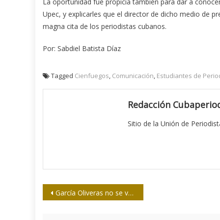
La oportunidad fue propicia también para dar a conoce
Upec, y explicarles que el director de dicho medio de 
magna cita de los periodistas cubanos.
Por: Sabdiel Batista Díaz
Tagged
Cienfuegos
,
Comunicación
,
Estudiantes de Peri
Redacción Cubaperiod
Sitio de la Unión de Periodis
Navegación
García Oliveras no se va, se queda entre nosotros
de