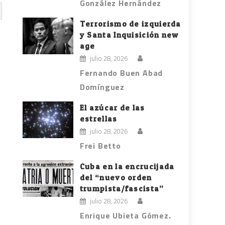
González Hernández
Terrorismo de izquierda
y Santa Inquisición new
age
julio 28, 2026
Fernando Buen Abad
Domínguez
El azúcar de las
estrellas
julio 28, 2026
Frei Betto
Cuba en la encrucijada
del “nuevo orden
trumpista/fascista”
julio 28, 2026
Enrique Ubieta Gómez.