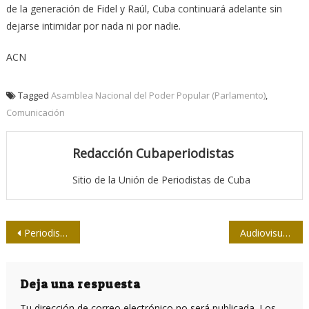
de la generación de Fidel y Raúl, Cuba continuará adelante sin
dejarse intimidar por nada ni por nadie.
ACN
Tagged
Asamblea Nacional del Poder Popular (Parlamento)
,
Comunicación
Redacción Cubaperiodistas
Sitio de la Unión de Periodistas de Cuba
Navegación
Periodistas de Mayabeque mantienen lauros
Audiovisuales ACN: camino presente en la web
de
entradas
Deja una respuesta
Tu dirección de correo electrónico no será publicada.
Los