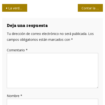
Navegación
La verdad dispersa frente a la mentira organizada en la era de Internet
Contar la historia o acariciar el tesoro familiar
de
entradas
Deja una respuesta
Tu dirección de correo electrónico no será publicada.
Los
campos obligatorios están marcados con
*
Comentario
*
Nombre
*