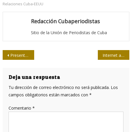
Relaciones Cuba-EEUU
Redacción Cubaperiodistas
Sitio de la Unión de Periodistas de Cuba
Navegación
Presentan Revista CTC en el Complejo Escultórico Ernesto Guevara
Internet a punto de convertirse en el medio de comunicación preferido
de
entradas
Deja una respuesta
Tu dirección de correo electrónico no será publicada.
Los
campos obligatorios están marcados con
*
Comentario
*