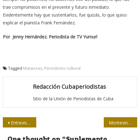
trae compromisos en el presente y futuro inmediato.
Evidentemente hay que sustentarlos, fue quizás, lo que quiso
explicar el pianista Frank Fernández.
Por Jenny Hernández. Periodista de TV Yumurí
Tagged
Matanzas
,
Periodismo cultural
Redacción Cubaperiodistas
Sitio de la Unión de Periodistas de Cuba
Navegación
Entrevista / “Yo quería ser una gran escritora”
Montesinos, no nos vas a dejar sin ti
de
One thought on “
Suplemento