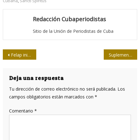
Cubana
,
Sancti Spíritus
Redacción Cubaperiodistas
Sitio de la Unión de Periodistas de Cuba
Navegación
Felap inicia su XII Congreso en Buenos Aires
Suplemento cultural yumurino, un debate en torno a la “Atenas de Cuba”
de
entradas
Deja una respuesta
Tu dirección de correo electrónico no será publicada.
Los
campos obligatorios están marcados con
*
Comentario
*