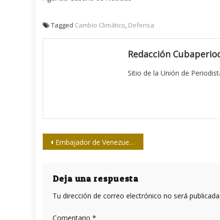
Tagged
Cambio Climático
,
Defensa
Redacción Cubaperiod
Sitio de la Unión de Periodis
Navegación
Embajador de Venezuela en ONU denuncia campaña mediática
de
entradas
Deja una respuesta
Tu dirección de correo electrónico no será publicada
Comentario
*