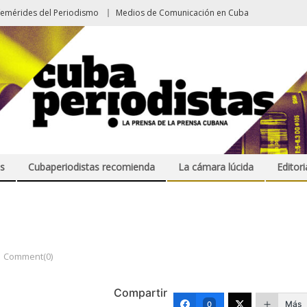
femérides del Periodismo
Medios de Comunicación en Cuba
s
Cubaperiodistas recomienda
La cámara lúcida
Editori
Comment(0)
Compartir
Más
0