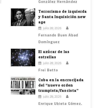
González Hernández
Terrorismo de izquierda
y Santa Inquisición new
age
julio 28, 2026
Fernando Buen Abad
Domínguez
El azúcar de las
estrellas
julio 28, 2026
Frei Betto
Cuba en la encrucijada
del “nuevo orden
trumpista/fascista”
julio 28, 2026
Enrique Ubieta Gómez.