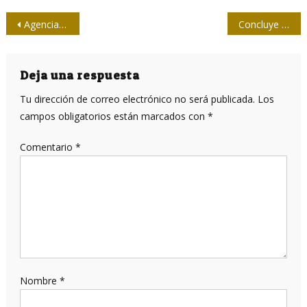
Navegación
Agencia Prensa Latina reinaugura corresponsalía en Washington
Concluye Jornada Red Cuba 2017 en la Universidad de Ciencias Informáticas
de
entradas
Deja una respuesta
Tu dirección de correo electrónico no será publicada.
Los
campos obligatorios están marcados con
*
Comentario
*
Nombre
*