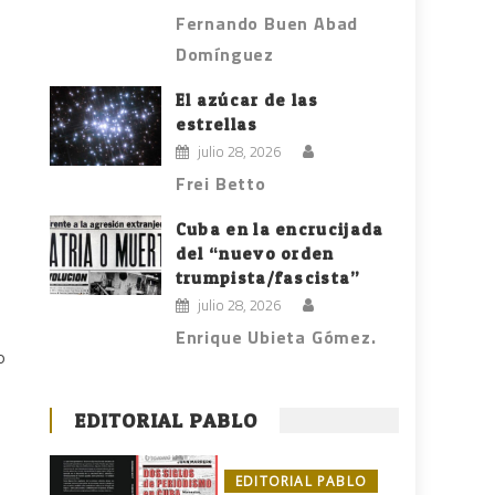
Fernando Buen Abad
Domínguez
El azúcar de las
estrellas
julio 28, 2026
Frei Betto
Cuba en la encrucijada
del “nuevo orden
trumpista/fascista”
julio 28, 2026
Enrique Ubieta Gómez.
o
EDITORIAL PABLO
EDITORIAL PABLO