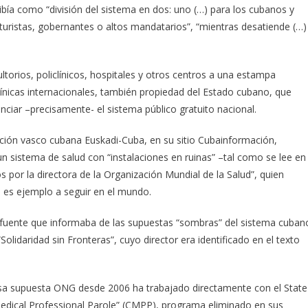
bía como “división del sistema en dos: uno (…) para los cubanos y
a turistas, gobernantes o altos mandatarios”, “mientras desatiende (…)
torios, policlínicos, hospitales y otros centros a una estampa
línicas internacionales, también propiedad del Estado cubano, que
anciar –precisamente- el sistema público gratuito nacional.
ación vasco cubana Euskadi-Cuba, en su sitio Cubainformación,
n sistema de salud con “instalaciones en ruinas” –tal como se lee en
os por la directora de la Organización Mundial de la Salud”, quien
 es ejemplo a seguir en el mundo.
 la fuente que informaba de las supuestas “sombras” del sistema cuban
idaridad sin Fronteras”, cuyo director era identificado en el texto
 esa supuesta ONG desde 2006 ha trabajado directamente con el State
dical Professional Parole” (CMPP), programa eliminado en sus