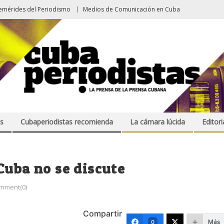
emérides del Periodismo
Medios de Comunicación en Cuba
s
Cubaperiodistas recomienda
La cámara lúcida
Editori
Cuba no se discute
mment(0)
Compartir
Más
0