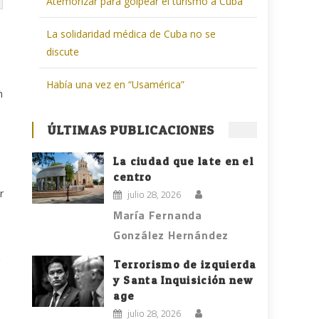
Atemorizar para golpear el turismo a Cuba
La solidaridad médica de Cuba no se
discute
Había una vez en “Usamérica”
n
ÚLTIMAS PUBLICACIONES
La ciudad que late en el
centro
r
julio 28, 2026
María Fernanda
González Hernández
Terrorismo de izquierda
y Santa Inquisición new
age
julio 28, 2026