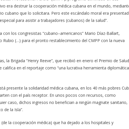
vo era destruir la cooperación médica cubana en el mundo, mediant
rio cubano que lo solicitara. Pero este escándalo moral era presenta
pecial para asistir a trabajadores (cubanos) de la salud”.
aja con los congresistas “cubano–americanos” Mario Díaz-Ballart,
o Rubio (…) para el pronto restablecimiento del CMPP con la nueva
as, la Brigada “Henry Reeve”, que recibió en enero el Premio de Salu
e califica en el reportaje como “una lucrativa herramienta diplomática
stá presente la solidaridad médica cubana, en los 40 más pobres Cu
arten con el país receptor. En unos pocos con recursos, como
quier caso, dichos ingresos no benefician a ningún magnate sanitario,
o de la Isla”.
o (de la cooperación médica) que ha dejado a los hospitales y