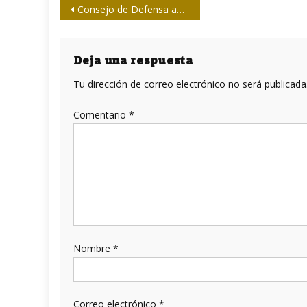
Navegación
Consejo de Defensa acuerda medidas para preservar la institucionalidad en Venezuela
de
entradas
Deja una respuesta
Tu dirección de correo electrónico no será publicada
Comentario
*
Nombre
*
Correo electrónico
*