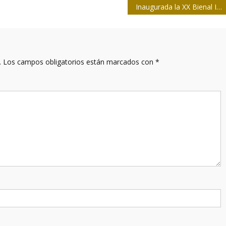
Inaugurada la XX Bienal Internacional de Humorismo Gráfico
.
Los campos obligatorios están marcados con
*