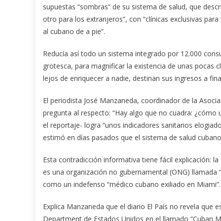
supuestas “sombras” de su sistema de salud, que descri
otro para los extranjeros”, con “clínicas exclusivas par
al cubano de a pie”.
Reducía así todo un sistema integrado por 12.000 consul
grotesca, para magnificar la existencia de unas pocas c
lejos de enriquecer a nadie, destinan sus ingresos a fin
El periodista José Manzaneda, coordinador de la Asoci
pregunta al respecto: “Hay algo que no cuadra: ¿cómo u
el reportaje- logra “unos indicadores sanitarios elogiad
estimó en días pasados que el sistema de salud cubano
Esta contradicción informativa tiene fácil explicación:
es una organización no gubernamental (ONG) llamada “Sol
como un indefenso “médico cubano exiliado en Miami”.
Explica Manzaneda que el diario El País no revela que
Department de Estados Unidos en el llamado “Cuban Me