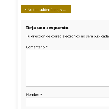
Navegación
No tan subterránea, y más peligrosa
de
entradas
Deja una respuesta
Tu dirección de correo electrónico no será publicada
Comentario
*
Nombre
*