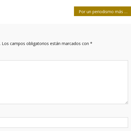
Por un periodismo más cercano a los intereses de la población
.
Los campos obligatorios están marcados con
*