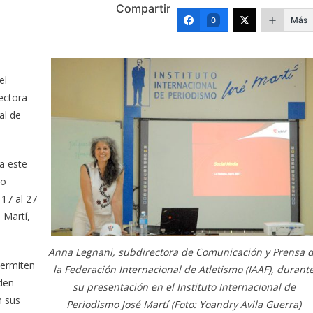
Compartir
Más
0
el
ectora
al de
a este
do
 17 al 27
 Martí,
Anna Legnani, subdirectora de Comunicación y Prensa 
permiten
la Federación Internacional de Atletismo (IAAF), durant
den
su presentación en el Instituto Internacional de
n sus
Periodismo José Martí (Foto: Yoandry Avila Guerra)