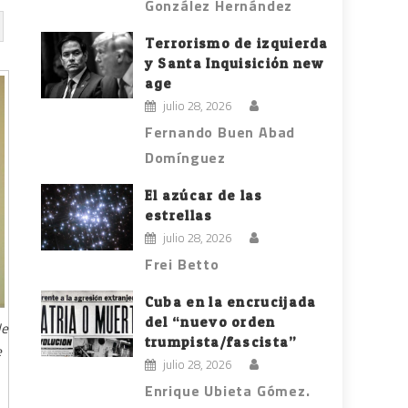
González Hernández
Terrorismo de izquierda
y Santa Inquisición new
age
julio 28, 2026
Fernando Buen Abad
Domínguez
El azúcar de las
estrellas
julio 28, 2026
Frei Betto
Cuba en la encrucijada
del “nuevo orden
de
trumpista/fascista”
e
julio 28, 2026
Enrique Ubieta Gómez.