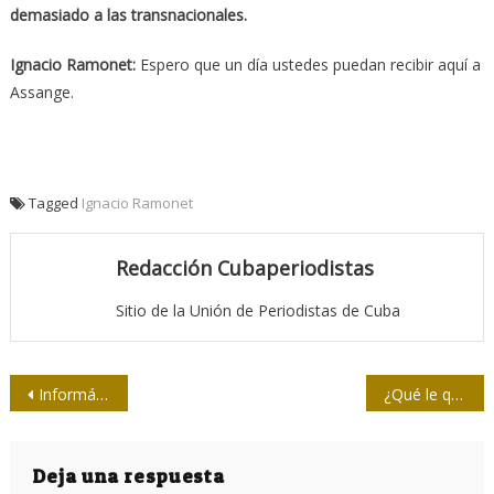
demasiado a las transnacionales.
Ignacio Ramonet:
Espero que un día ustedes puedan recibir aquí a
Assange.
Tagged
Ignacio Ramonet
Redacción Cubaperiodistas
Sitio de la Unión de Periodistas de Cuba
Navegación
Informática y comunicaciones para la sociedad
¿Qué le queda chiquito al Valle de Caujerí?
de
entradas
Deja una respuesta