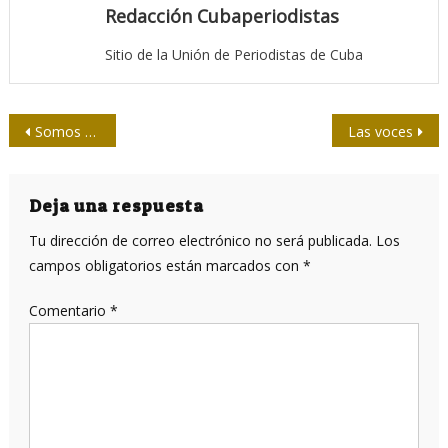
Redacción Cubaperiodistas
Sitio de la Unión de Periodistas de Cuba
Navegación
Somos actores del cambio en la prensa cubana
Las voces
de
entradas
Deja una respuesta
Tu dirección de correo electrónico no será publicada.
Los
campos obligatorios están marcados con
*
Comentario
*