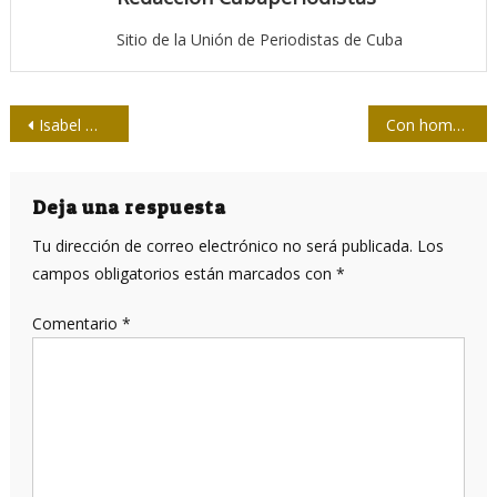
Sitio de la Unión de Periodistas de Cuba
Navegación
Isabel Moya, Pedro de la Hoz y Eduardo Yasells: Premios Nacionales de Periodismo José Martí 2017
Con homenaje a Fidel comienza jornada de la Prensa avileña
de
entradas
Deja una respuesta
Tu dirección de correo electrónico no será publicada.
Los
campos obligatorios están marcados con
*
Comentario
*