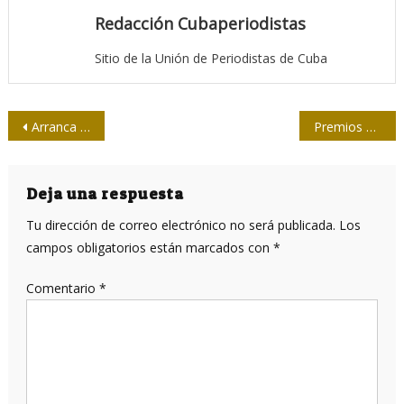
Redacción Cubaperiodistas
Sitio de la Unión de Periodistas de Cuba
Navegación
Arranca en Las Tunas el Radio Festival Online Ultrasonido
Premios del Taller Martí y la prensa
de
entradas
Deja una respuesta
Tu dirección de correo electrónico no será publicada.
Los
campos obligatorios están marcados con
*
Comentario
*