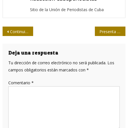
Sitio de la Unión de Periodistas de Cuba
Navegación
Continuidad en Holguín al VII Pleno del Comité Nacional de la Upec
Presenta la FEU campaña de comunicación por su aniversario 95
de
entradas
Deja una respuesta
Tu dirección de correo electrónico no será publicada.
Los
campos obligatorios están marcados con
*
Comentario
*