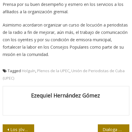
Prensa por su buen desempeño y esmero en los servicios a los
afiliados a la organización gremial.
Asimismo acordaron organizar un curso de locución a periodistas
de la radio a fin de mejorar, aún más, el trabajo de comunicación
con los oyentes y por su condición de emisora municipal,
fortalecer la labor en los Consejos Populares como parte de su
misión en la comunidad.
Tagged
Holguín
,
Plenos de la UPEC
,
Unión de Periodistas de Cuba
(UPEC)
Ezequiel Hernández Gómez
Navegación
Los jóvenes son la generación que proyecta el futuro
Dialoga Diaz-Canel con jóvenes periodistas