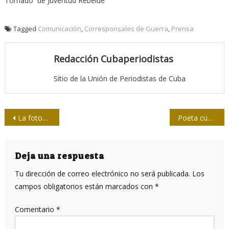
Tomado de Juventud Rebelde
Tagged
Comunicación
,
Corresponsales de Guerra
,
Prensa
Redacción Cubaperiodistas
Sitio de la Unión de Periodistas de Cuba
Navegación
La fotografía digital regresa al pasado
Poeta cubano recibe Premio Latinoamericano Ciro Mendía
de
entradas
Deja una respuesta
Tu dirección de correo electrónico no será publicada.
Los
campos obligatorios están marcados con
*
Comentario
*