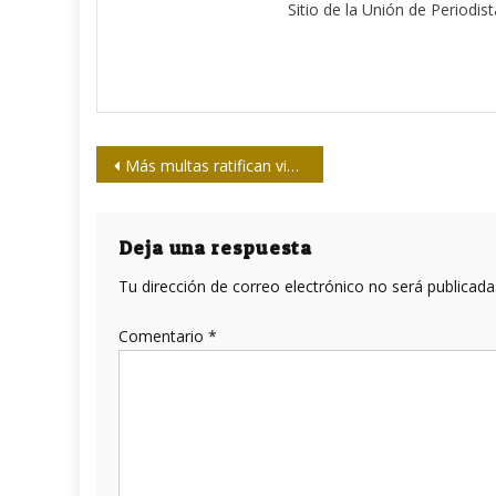
Sitio de la Unión de Periodis
Navegación
Más multas ratifican vigencia del Bloqueo
de
entradas
Deja una respuesta
Tu dirección de correo electrónico no será publicada
Comentario
*