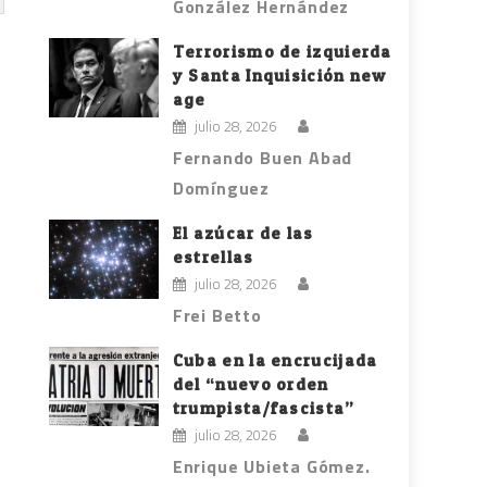
González Hernández
Terrorismo de izquierda
y Santa Inquisición new
age
julio 28, 2026
Fernando Buen Abad
Domínguez
El azúcar de las
estrellas
julio 28, 2026
Frei Betto
Cuba en la encrucijada
del “nuevo orden
trumpista/fascista”
julio 28, 2026
Enrique Ubieta Gómez.