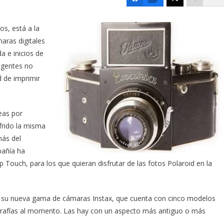
s, está a la
aras digitales
a e inicios de
ligentes no
d de imprimir
eas por
frido la misma
más del
pañía ha
 Touch, para los que quieran disfrutar de las fotos Polaroid en la
en su nueva gama de cámaras Instax, que cuenta con cinco modelos
tografías al momento. Las hay con un aspecto más antiguo o más