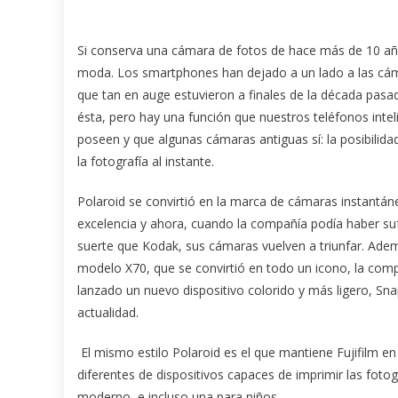
Si conserva una cámara de fotos de hace más de 10 año
moda. Los smartphones han dejado a un lado a las cám
que tan en auge estuvieron a finales de la década pasad
ésta, pero hay una función que nuestros teléfonos inte
poseen y que algunas cámaras antiguas sí: la posibilida
la fotografía al instante.
Polaroid se convirtió en la marca de cámaras instantán
excelencia y ahora, cuando la compañía podía haber su
suerte que Kodak, sus cámaras vuelven a triunfar. Ade
modelo X70, que se convirtió en todo un icono, la com
lanzado un nuevo dispositivo colorido y más ligero, Snap
actualidad.
El mismo estilo Polaroid es el que mantiene Fujifilm 
diferentes de dispositivos capaces de imprimir las fo
moderno, e incluso una para niños.