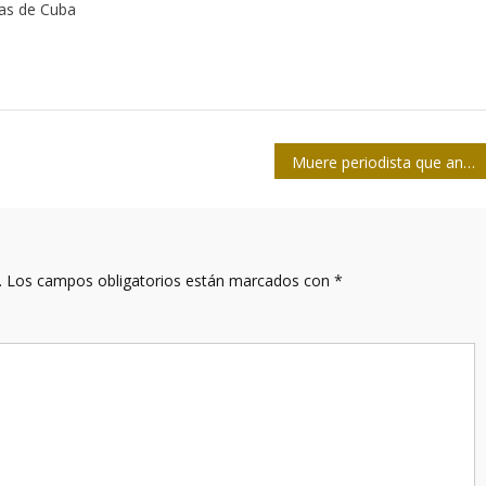
tas de Cuba
Muere periodista que anunció inicio de Segunda Guerra Mundial
.
Los campos obligatorios están marcados con
*