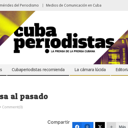
emérides del Periodismo
Medios de Comunicación en Cuba
s
Cubaperiodistas recomienda
La cámara lúcida
Editori
esa al pasado
Comment(0)
Compartir
Más
0