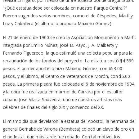
revista El Fígaro, por medio de una encuesta donde preguntaban:
“¿Qué estatua debe ser colocada en nuestro Parque Central?”
Fueron sugeridos varios nombres, como el de Céspedes, Martí y
Luz y Caballero (el último lo propuso Máximo Gómez).
El 21 de enero de 1900 se creó la Asociación Monumento a Martí,
integrada por Emilio Núñez, José D. Payo, J. A. Malberty y
Fernando Figueredo, la que estimuló una colecta popular para la
recaudación de los fondos del proyecto. La estatua costó $4 599
pesos. El primer aporte lo hizo Máximo Gómez, con $53 00
pesos, y el último, el Centro de Veteranos de Morón, con $5.00
pesos. La primera piedra fue colocada el 6 de noviembre de 1904,
y la obra fue realizada en mármol de Carrara por el escultor
cubano José Vilalta Saavedra, uno de nuestros artistas más
célebres de finales del siglo XIX y comienzo del XX.
El mismo día que develaron la estatua del Apóstol, la hermana del
general Bernabé de Varona (Bembeta) colocó un clavo de oro en
el pedestal, que más tarde fue robado. Con tal motivo, los