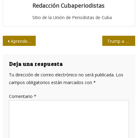
Redacción Cubaperiodistas
Sitio de la Unión de Periodistas de Cuba
Navegación
Aprender de Martí y parecerse a él
Trump a una semana de gobierno
de
entradas
Deja una respuesta
Tu dirección de correo electrónico no será publicada.
Los
campos obligatorios están marcados con
*
Comentario
*