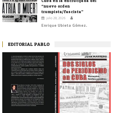
Cuba en la encrucijada del
“nuevo orden
trumpista/fascista”
julio 28, 2026
Enrique Ubieta Gómez.
EDITORIAL PABLO