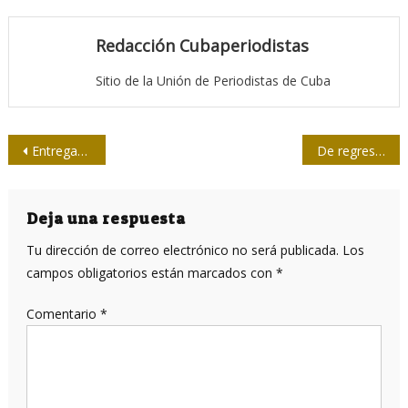
Redacción Cubaperiodistas
Sitio de la Unión de Periodistas de Cuba
Navegación
Entregan a periodistas guantanameros Premio a la Dignidad
De regreso con Fidel hasta el fin de todos los tiempos
de
entradas
Deja una respuesta
Tu dirección de correo electrónico no será publicada.
Los
campos obligatorios están marcados con
*
Comentario
*