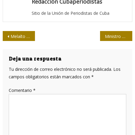
Redacción Cubaperiodistas
Sitio de la Unión de Periodistas de Cuba
Navegación
Melaíto soplará 48 velas en Salón de Humor Gráfico en Villa Clara
Ministro alemán pide mano dura contra noticias falsas en Internet
de
entradas
Deja una respuesta
Tu dirección de correo electrónico no será publicada.
Los
campos obligatorios están marcados con
*
Comentario
*