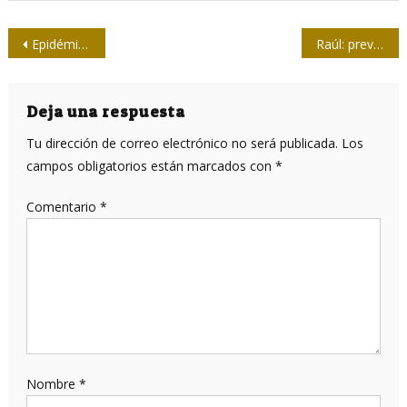
Navegación
Epidémico, doméstico
Raúl: prevemos que economía cubana retomará crecimiento en 2017
de
entradas
Deja una respuesta
Tu dirección de correo electrónico no será publicada.
Los
campos obligatorios están marcados con
*
Comentario
*
Nombre
*