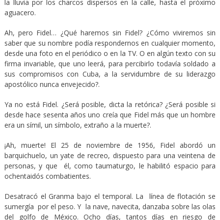
la lluvia por los charcos dispersos en la calle, hasta el próximo
aguacero.
Ah, pero Fidel… ¿Qué haremos sin Fidel? ¿Cómo viviremos sin
saber que su nombre podía respondernos en cualquier momento,
desde una foto en el periódico o en la TV. O en algún texto con su
firma invariable, que uno leerá, para percibirlo todavía soldado a
sus compromisos con Cuba, a la servidumbre de su liderazgo
apostólico nunca envejecido?.
Ya no está Fidel. ¿Será posible, dicta la retórica? ¿Será posible si
desde hace sesenta años uno creía que Fidel más que un hombre
era un símil, un símbolo, extraño a la muerte?.
¡Ah, muerte! El 25 de noviembre de 1956, Fidel abordó un
barquichuelo, un yate de recreo, dispuesto para una veintena de
personas, y que él, como taumaturgo, le habilitó espacio para
ochentaidós combatientes.
Desatracó el Granma bajo el temporal. La línea de flotación se
sumergía por el peso. Y la nave, navecita, danzaba sobre las olas
del golfo de México. Ocho días, tantos días en riesgo de