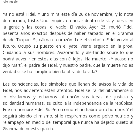
símbolo.
Ya no está Fidel. Y uno mira este día 26 de noviembre, y lo nota
demacrado, triste. Uno empieza a notar dentro de sí, y fuera, en
la gente y las cosas, el vacío. El vacío. Ayer 25, murió Fidel.
Sesenta años exactos después de haber zarpado en el Granma
desde Tuxpan. Sí, cálmate corazón. Lee el símbolo. Fidel volvió al
futuro. Ocupó su puesto en el yate. Viene erguido en la proa.
Cuidando a sus hombres. Avizorando y alertando sobre lo que
podrá advenir en estos días con él lejos. Ha muerto. ¿Y acaso no
dijo Martí, el padre de Fidel, y nuestro padre, que la muerte no es
verdad si se ha cumplido bien la obra de la vida?
Las coincidencias, los símbolos que llenan de avisos la vida de
Fidel, nos advierten: estén atentos. Fidel se irá definitivamente si
lo olvidamos y echamos al rincón sus ideas de justicia y
solidaridad humanas, su culto a la independencia de la república.
Fue un hombre Fidel. Sí. Pero como él no habrá otro hombre. Y él
seguirá siendo el mismo, si lo respiramos como polvo nutricio y
relámpago en medio del temporal que nunca ha dejado quieto al
Granma de nuestra patria.