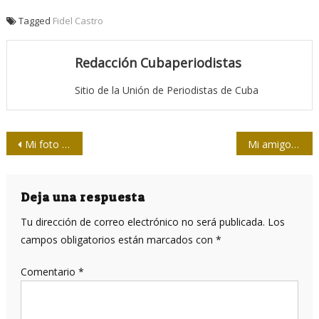
Tagged
Fidel Castro
Redacción Cubaperiodistas
Sitio de la Unión de Periodistas de Cuba
Navegación
Mi foto con Fidel
Mi amigo Fidel
de
entradas
Deja una respuesta
Tu dirección de correo electrónico no será publicada.
Los
campos obligatorios están marcados con
*
Comentario
*