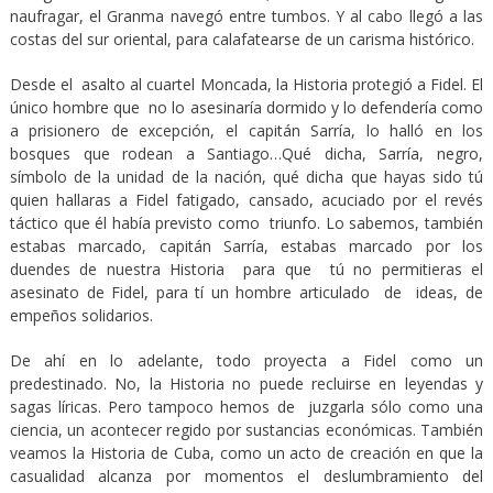
naufragar, el Granma navegó entre tumbos. Y al cabo llegó a las
costas del sur oriental, para calafatearse de un carisma histórico.
Desde el asalto al cuartel Moncada, la Historia protegió a Fidel. El
único hombre que no lo asesinaría dormido y lo defendería como
a prisionero de excepción, el capitán Sarría, lo halló en los
bosques que rodean a Santiago…Qué dicha, Sarría, negro,
símbolo de la unidad de la nación, qué dicha que hayas sido tú
quien hallaras a Fidel fatigado, cansado, acuciado por el revés
táctico que él había previsto como triunfo. Lo sabemos, también
estabas marcado, capitán Sarría, estabas marcado por los
duendes de nuestra Historia para que tú no permitieras el
asesinato de Fidel, para tí un hombre articulado de ideas, de
empeños solidarios.
De ahí en lo adelante, todo proyecta a Fidel como un
predestinado. No, la Historia no puede recluirse en leyendas y
sagas líricas. Pero tampoco hemos de juzgarla sólo como una
ciencia, un acontecer regido por sustancias económicas. También
veamos la Historia de Cuba, como un acto de creación en que la
casualidad alcanza por momentos el deslumbramiento del