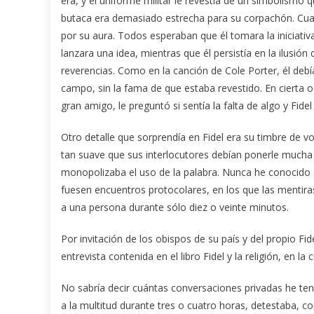
era, y el uniforme militar le revestía de un simbolismo 
butaca era demasiado estrecha para su corpachón. Cua
por su aura. Todos esperaban que él tomara la iniciativ
lanzara una idea, mientras que él persistía en la ilusió
reverencias. Como en la canción de Cole Porter, él debí
campo, sin la fama de que estaba revestido. En cierta o
gran amigo, le preguntó si sentía la falta de algo y Fi
Otro detalle que sorprendía en Fidel era su timbre de v
tan suave que sus interlocutores debían ponerle mucha
monopolizaba el uso de la palabra. Nunca he conocido 
fuesen encuentros protocolares, en los que las mentiras
a una persona durante sólo diez o veinte minutos.
Por invitación de los obispos de su país y del propio Fide
entrevista contenida en el libro Fidel y la religión, en la
No sabría decir cuántas conversaciones privadas he ten
a la multitud durante tres o cuatro horas, detestaba, co