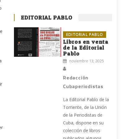
r
o
EDITORIAL PABLO
de
EDITORIAL PABLO
Libros en venta
de la Editorial
Pablo
a
noviembre 13, 2025
Redacción
ir
Cubaperiodistas
La Editorial Pablo de la
Torriente, de la Unión
de la Periodistas de
Cuba, dispone en su
er
colección de libros
publicados algunos