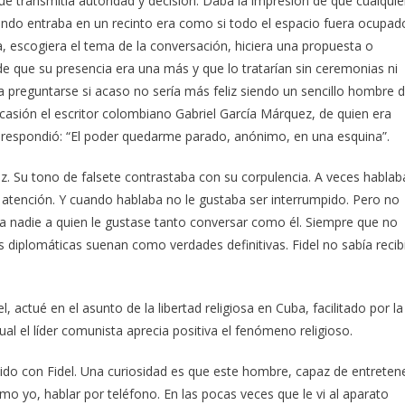
que transmitía autoridad y decisión. Daba la impresión de que cualquie
ndo entraba en un recinto era como si todo el espacio fuera ocupad
a, escogiera el tema de la conversación, hiciera una propuesta o
n de que su presencia era una más y que lo tratarían sin ceremonias ni
a preguntarse si acaso no sería más feliz siendo un sencillo hombre 
casión el escritor colombiano Gabriel García Márquez, de quien era
del respondió: “El poder quedarme parado, anónimo, en una esquina”.
oz. Su tono de falsete contrastaba con su corpulencia. A veces hablab
 atención. Y cuando hablaba no le gustaba ser interrumpido. Pero no
a nadie a quien le gustase tanto conversar como él. Siempre que no
 diplomáticas suenan como verdades definitivas. Fidel no sabía recib
l, actué en el asunto de la libertad religiosa en Cuba, facilitado por la
 cual el líder comunista aprecia positiva el fenómeno religioso.
ido con Fidel. Una curiosidad es que este hombre, capaz de entreten
mo yo, hablar por teléfono. En las pocas veces que le vi al aparato