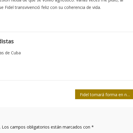
 Fidel transvivenció feliz con su coherencia de vida.
istas
tas de Cuba
Fidel tomará forma en nosotros
.
Los campos obligatorios están marcados con
*