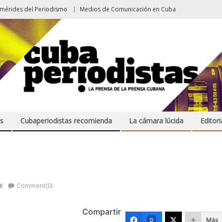
emérides del Periodismo
Medios de Comunicación en Cuba
s
Cubaperiodistas recomienda
La cámara lúcida
Editori
s
Comment(0)
Compartir
Más
0