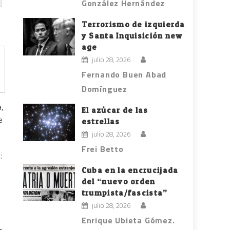
González Hernández
Terrorismo de izquierda
y Santa Inquisición new
age
julio 28, 2026
Fernando Buen Abad
Domínguez
a,
El azúcar de las
e
estrellas
julio 28, 2026
Frei Betto
:
Cuba en la encrucijada
del “nuevo orden
trumpista/fascista”
julio 28, 2026
Enrique Ubieta Gómez.