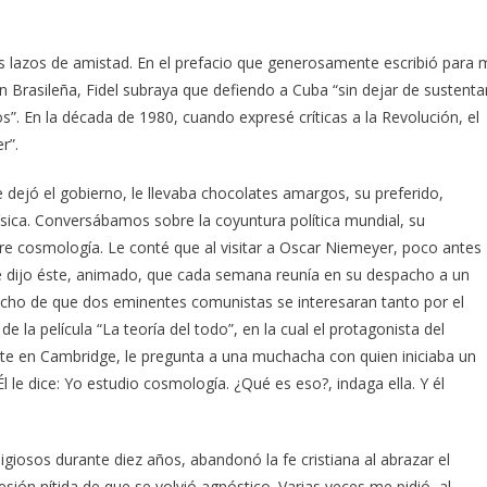
s lazos de amistad. En el prefacio que generosamente escribió para 
ón Brasileña, Fidel subraya que defiendo a Cuba “sin dejar de sustenta
s”. En la década de 1980, cuando expresé críticas a la Revolución, el
r”.
 dejó el gobierno, le llevaba chocolates amargos, su preferido,
ísica. Conversábamos sobre la coyuntura política mundial, su
re cosmología. Le conté que al visitar a Oscar Niemeyer, poco antes
me dijo éste, animado, que cada semana reunía en su despacho a un
echo de que dos eminentes comunistas se interesaran tanto por el
la película “La teoría del todo”, en la cual el protagonista del
nte en Cambridge, le pregunta a una muchacha con quien iniciaba un
l le dice: Yo estudio cosmología. ¿Qué es eso?, indaga ella. Y él
igiosos durante diez años, abandonó la fe cristiana al abrazar el
ón nítida de que se volvió agnóstico. Varias veces me pidió, al