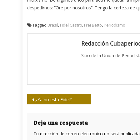
despedirnos: “Ore por nosotros”. Tengo la certeza de que
Tagged
Brasil
,
Fidel Castro
,
Frei Betto
,
Periodismo
Redacción Cubaperiod
Sitio de la Unión de Periodis
Navegación
¿Ya no está Fidel?
de
entradas
Deja una respuesta
Tu dirección de correo electrónico no será publicada