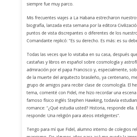
siempre fue muy parco.
Mis frecuentes viajes a La Habana estrecharon nuestro
biografía, lanzada esta semana por la editora Civilizaci
puntos de vista discrepantes o diferentes de los nuestro
Comandante replicó: “Es su derecho. Es más: es su debe
Todas las veces que lo visitaba en su casa, después que
castañas y libros en español sobre cosmología y astrof
admiración por el papa Francisco y, especialmente, sob
de la muerte del arquitecto brasileño, ya centenario, 
grupo de amigos para recibir clase de cosmología. El h
tema, comenté con Fidel, me hizo recordar una escena de 
famoso físico inglés Stephen Hawking, todavía estudia
romance: “¿Qué estudia usted? Historia, responde ella. É
responde: Una religión para ateos inteligentes”.
Tengo para mí que Fidel, alumno interno de colegios rel
marxismo. De algunos años para acá me queda la impresi