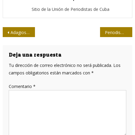
Sitio de la Unión de Periodistas de Cuba
Navegación
Adagios Martianos
Periodismo digital, un espacio para debatir
de
entradas
Deja una respuesta
Tu dirección de correo electrónico no será publicada.
Los
campos obligatorios están marcados con
*
Comentario
*