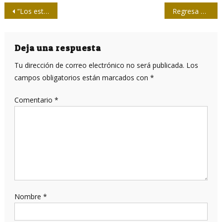
Navegación
“Los estadounidenses no son críticos como para ver cómo funciona la máquina de propaganda”
Regresa La Vuelta Abajo para jóvenes radialistas de Cuba
de
entradas
Deja una respuesta
Tu dirección de correo electrónico no será publicada.
Los
campos obligatorios están marcados con
*
Comentario
*
Nombre
*